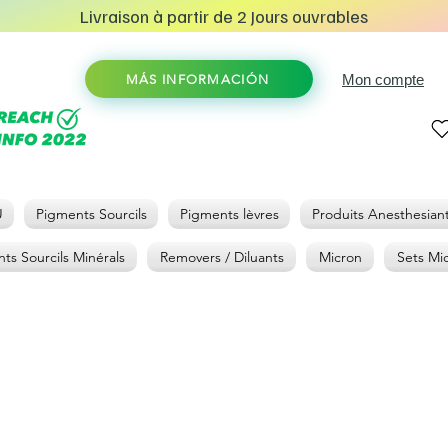
Livraison à partir de 2 Jours ouvrables
Mon compte
MÁS INFORMACIÓN
U
Pigments Sourcils
Pigments lèvres
Produits Anesthesian
ts Sourcils Minérals
Removers / Diluants
Micron
Sets Mi