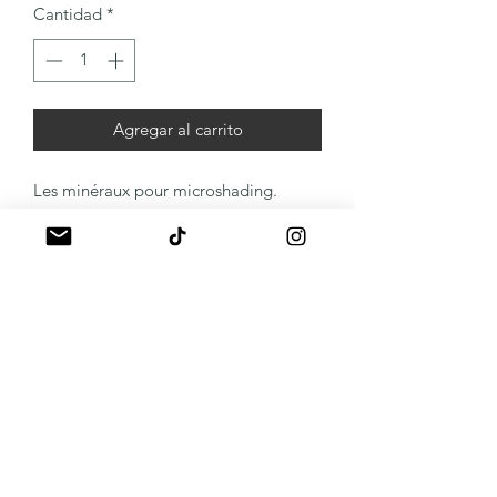
Cantidad
*
Agregar al carrito
Les minéraux pour microshading.
A propos
Mentions légales
Politique de livraison
Politique de remboursement