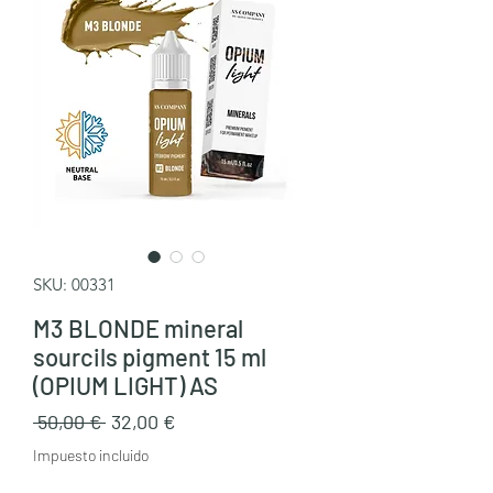
SKU: 00331
M3 BLONDE mineral
sourcils pigment 15 ml
(OPIUM LIGHT) AS
Precio
Precio
 50,00 € 
32,00 €
de
Impuesto incluido
oferta