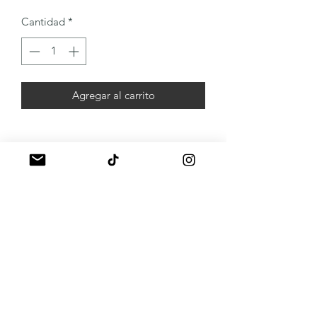
oferta
Cantidad
*
Agregar al carrito
A propos
Mentions légales
Politique de livraison