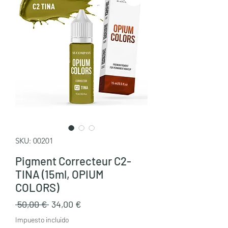
SKU: 00201
Pigment Correcteur C2-
TINA (15ml, OPIUM
COLORS)
Precio
Precio
 50,00 € 
34,00 €
de
Impuesto incluido