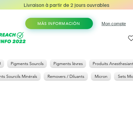
Livraison à partir de 2 Jours ouvrables
Mon compte
MÁS INFORMACIÓN
U
Pigments Sourcils
Pigments lèvres
Produits Anesthesian
ts Sourcils Minérals
Removers / Diluants
Micron
Sets Mi