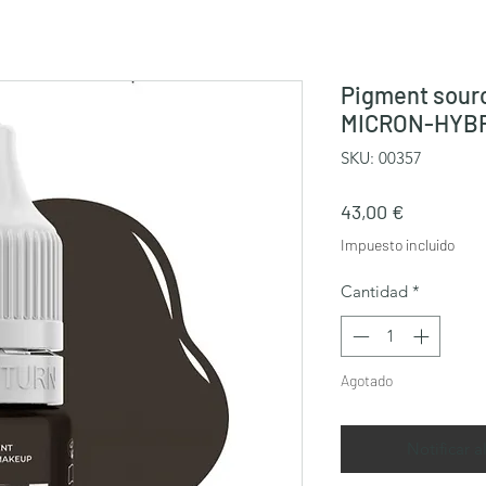
Pigment sourc
MICRON-HYB
SKU: 00357
Precio
43,00 €
Impuesto incluido
Cantidad
*
Agotado
Notificar a